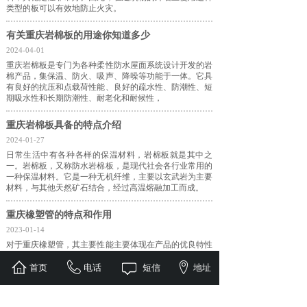
类型的板可以有效地防止火灾。
有关重庆岩棉板的用途你知道多少
2024-04-01
重庆岩棉板是专门为各种柔性防水屋面系统设计开发的岩
棉产品，集保温、防火、吸声、降噪等功能于一体。它具
有良好的抗压和点载荷性能、良好的疏水性、防潮性、短
期吸水性和长期防潮性、耐老化和耐候性，
重庆岩棉板具备的特点介绍
2024-01-27
日常生活中有各种各样的保温材料，岩棉板就是其中之
一。岩棉板，又称防水岩棉板，是现代社会各行业常用的
一种保温材料。它是一种无机纤维，主要以玄武岩为主要
材料，与其他天然矿石结合，经过高温熔融加工而成。
重庆橡塑管的特点和作用
2023-01-14
对于重庆橡塑管，其主要性能主要体现在产品的优良特性
上。现在我们将根据产品的特点对其进行简要介绍，以便
您从整体上了解产品。在这些特性中，人们注重抗震性、
首页
电话
短信
地址
灵活性和美观。
<
1
2
3
4
5
>