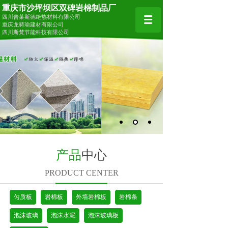
重庆市沙坪坝区双碑岩棉制品厂
四川普莱斯德绝热材料有限公司
重庆龙畴瑜建材有限公司
四川斯梵节能科技有限公司
产品
中心
PRODUCT CENTER
匀质板
岩棉板
外墙岩棉板
岩棉条
泡沫玻璃
泡沫水泥
泡沫玻璃板