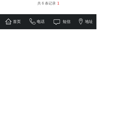
共 6 条记录
1
首页
电话
短信
地址
联系我们
地址/Add：
重庆市沙坪坝区双碑长春沟75号
电话/Tel：023-65158287
手机/phone：
13708350561/ 13658352489
重庆市沙坪坝区双碑岩棉制品厂·版权所有 © 2019 All
Rights Reserved
渝ICP备18012477号